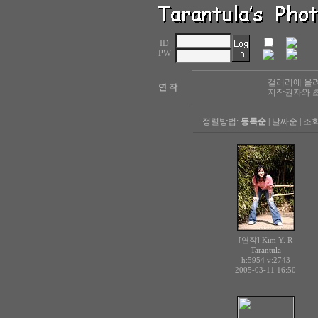
ID
PW
갤러리에 올려
연 작
저작권자와 초
정렬방법:
등록순
|
날짜순
|
조
[연작] Kim Y. R
Tarantula
h:5954
v:2743
2005-03-11 16:50