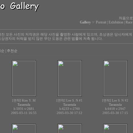
처음으로
Gallery
☞
Portrait
|
Exhibition
|
Race
진 모든 사진의 저작권은 해당 사진을 촬영한 사람에게 있으며, 초상권은 당사자에게
상권자의 허락을 받지 않은 무단 도용은 관련 법률에 저촉 됩니다.
회순
|
추천순
[연작] Kim Y. M
[연작] Lee S. N #1
[연작] Lee S. N #2
Tarantula
Tarantula
Tarantula
h:5931
v:2681
h:6233
v:2760
h:6418
v:2947
2005-03-11 16:55
2005-03-30 17:12
2005-03-30 17:15