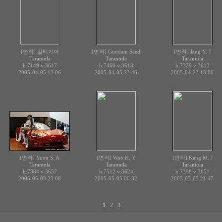
[연작] 길티기어
[연작] Gundam Seed
[연작] Jang Y. J
Tarantula
Tarantula
Tarantula
h:7149
v:3617
h:7460
v:3618
h:7329
v:3613
2005-04-05 12:06
2005-04-05 23:46
2005-04-23 18:06
[연작] Yoon S. A
[연작] Woo H. Y
[연작] Kang M. J
Tarantula
Tarantula
Tarantula
h:7384
v:3657
h:7512
v:3624
h:7398
v:3651
2005-05-03 23:08
2005-05-05 00:32
2005-05-05 21:47
1
2
3