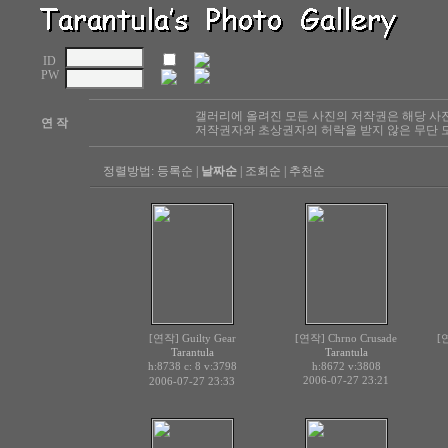
ID
PW
갤러리에 올려진 모든 사진의 저작권은 해당 사
연 작
저작권자와 초상권자의 허락을 받지 않은 무단 도
정렬방법:
등록순
|
날짜순
|
조회순
|
추천순
[연작] Guilty Gear
[연작] Chrno Crusade
[
Tarantula
Tarantula
h:8738 c:
v:3798
h:8672
v:3808
8
2006-07-27 23:21
2006-07-27 23:33