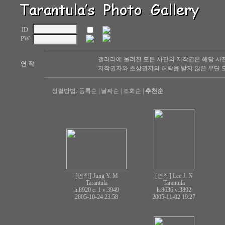
ID
PW
갤러리에 올려진 모든 사진의 저작권은 해당 사
연 작
저작권자와 초상권자의 허락을 받지 않은 무단 도
정렬방법:
등록순
|
날짜순
|
조회순
|
추천순
[연작] Jung Y. M
[연작] Lee J. N
Tarantula
Tarantula
h:8920 c:
1
v:3949
h:8636
v:3892
2005-10-24 23:58
2005-11-02 19:27