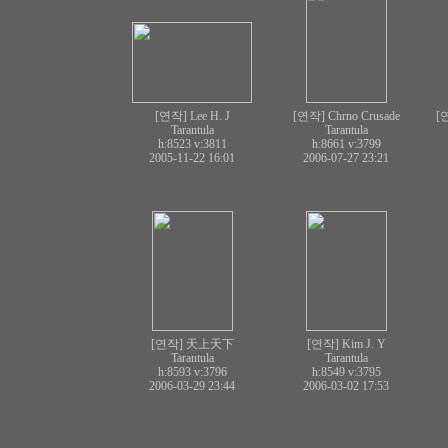
[연작] Lee H. J
[연작] Chrno Crusade
[연
Tarantula
Tarantula
h:8523
v:3811
h:8661
v:3799
2005-11-22 16:01
2006-07-27 23:21
[연작] 天上天下
[연작] Kim J. Y
Tarantula
Tarantula
h:8593
v:3796
h:8549
v:3795
2006-03-29 23:44
2006-03-02 17:53