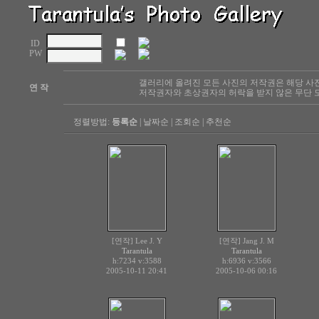
ID
PW
갤러리에 올려진 모든 사진의 저작권은 해당 사
연 작
저작권자와 초상권자의 허락을 받지 않은 무단 도
정렬방법:
등록순
|
날짜순
|
조회순
|
추천순
[연작] Lee J. Y
[연작] Jang J. M
Tarantula
Tarantula
h:7234
v:3588
h:6936
v:3566
2005-10-11 20:41
2005-10-06 00:16