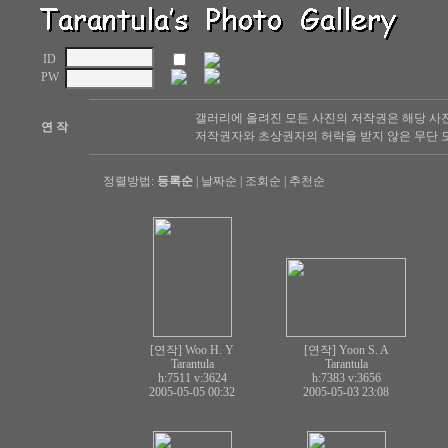
ID
PW
갤러리에 올려진 모든 사진의 저작권은 해당 사
연 작
저작권자와 초상권자의 허락을 받지 않은 무단 도
정렬방법:
등록순
|
날짜순
|
조회순
|
추천순
[연작] Woo H. Y
[연작] Yoon S. A
Tarantula
Tarantula
h:7511
v:3624
h:7383
v:3656
2005-05-05 00:32
2005-05-03 23:08