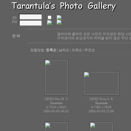
ID
PW
갤러리에 올려진 모든 사진의 저작권은 해당 사
연 작
저작권자와 초상권자의 허락을 받지 않은 무단 도
정렬방법:
등록순
|
날짜순
|
조회순
|
추천순
[연작] Woo H. Y
[연작] Yoon S. A
Tarantula
Tarantula
h:7514
v:3625
h:7385
v:3658
2005-05-05 00:32
2005-05-03 23:08