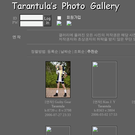
ID
PW
갤러리에 올려진 모든 사진의 저작권은 해당 사
연 작
저작권자와 초상권자의 허락을 받지 않은 무단 도
정렬방법:
등록순
|
날짜순
|
조회순
|
추천순
[연작] Guilty Gear
[연작] Kim J. Y
[
Tarantula
Tarantula
h:8739 c:
v:3798
h:8563
v:3804
8
2006-03-02 17:53
2006-07-27 23:33