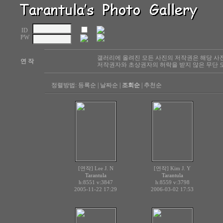
ID
PW
갤러리에 올려진 모든 사진의 저작권은 해당 사
연 작
저작권자와 초상권자의 허락을 받지 않은 무단 도
정렬방법:
등록순
|
날짜순
|
조회순
|
추천순
[연작] Lee J. N
[연작] Kim J. Y
Tarantula
Tarantula
h:8551
v:3847
h:8559
v:3798
2005-11-22 17:29
2006-03-02 17:53