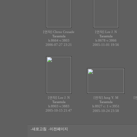
[연작] Chrno Crusade
[연작] Lee J. N
Tarantula
Tarantula
h:8664
v:3803
h:8678
v:3866
2006-07-27 23:21
2005-11-01 19:56
[연작] Lee J. N
[연작] Jung Y. M
[
Tarantula
Tarantula
h:8903
v:3883
h:8927 c:
v:3951
1
2005-10-15 21:47
2005-10-24 23:58
-새로고침
-이전페이지